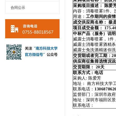
采购项目描述： 陈爱
合同公示
内容：消毒喷雾1件、
用途：
工作期间的疫
成交供应商名称： 极
项目成交金额：
175.4
中标产品（服务）说明
威露士消毒喷雾，1件，4
威露士消毒喷雾酒精杀菌
威露士免洗酒精迷你洗
交货期或者完工期：2
供应商征集筛选情况
交货期限：
20
天
联系方式：电话
采购人: 陈爱芳
地址： 南方科技大学工
联系电话：
1
30687862
监督部门：深圳市政
地址：深圳市福田区景
联系电话： 传真：