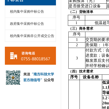
6
采购预算（元）
是否接受进口设备
校内集中采购中标公告
（二）货物清单
序号
1
低温超
政府集中采购中标公告
（三）商务需求
序号
校内集中采购非公开成交公告
1
交货期的要求
2
质保期： 1年
付款方式：合
进度款；设
3
额发票后支付
并经学校确
（四）技术需求
序号
设备名称
低
1.1
导
1.2
20
过