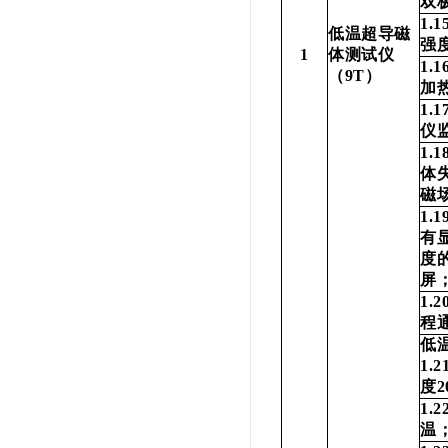
双
1.1
低温超导磁
强
1
体测试仪
1.1
（
9T
）
加
1.1
仪
1.1
体
磁
1.1
有
度的
屏
1.2
程
低
1.2
度
2
1.2
温