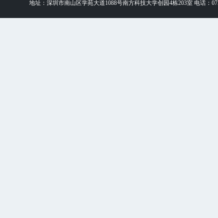
地址：深圳市南山区学苑大道1088号南方科技大学创园4栋203室 电话：0755-88