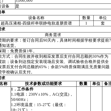
5,000,000
元）
口设备
是
清单
设备名称
数量
单位
超高压液相-四级杆串联静电轨道肼质谱
1
套
需求
商务需求
货期的要求：签订合同后90天内，具体时间根据学校要求提前
通知送货。
保期：免费质保1年。
款方式：合同生效并收到相应发票后支付合同总额的30%作为
度款；设备到达指定安装现场且安装、调试验收合格并提供全
发票后支付合同总额的65%；余款5%待质保期满且无质量问题
经学校确认后支付。
需求
名称
技术参数或功能要求
数量
单位
备
1
．工作条件
1.1电源：230V±10%，AC(交流)，
50/60Hz；
1.2环境温度：15-27℃（最优：
18~21℃）；