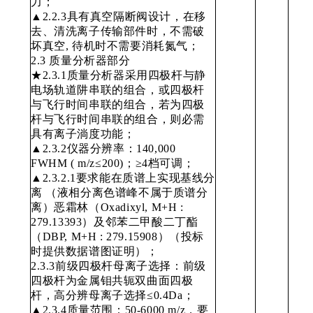
力；
▲2.2.3具有真空隔断阀设计，在移
去、清洗离子传输部件时，不需破
坏真空, 待机时不需要消耗氮气；
2.3 质量分析器部分
★2.3.1质量分析器采用四极杆与静
电场轨道阱串联的组合，或四极杆
与飞行时间串联的组合，若为四极
杆与飞行时间串联的组合，则必需
具有离子淌度功能；
▲2.3.2仪器分辨率：140,000
FWHM ( m/z≤200)；≥4档可调；
▲2.3.2.1要求能在质谱上实现基线分
离 （液相分离色谱峰不属于质谱分
离）恶霜林（Oxadixyl, M+H :
279.13393）及邻苯二甲酸二丁酯
（DBP, M+H : 279.15908）（投标
时提供数据谱图证明）；
2.3.3前级四极杆母离子选择：前级
四极杆为金属钼共轭双曲面四极
杆，高分辨母离子选择≤0.4Da；
▲2.3.4质量范围：50-6000 m/z，要