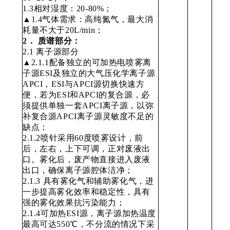
1.3相对湿度：20-80%；
▲1.4气体需求：高纯氮气，最大消
耗量不大于20L/min；
2
． 质谱部分：
2.1 离子源部分
▲2.1.1配备独立的可加热电喷雾离
子源ESI及独立的大气压化学离子源
APCI，ESI与APCI源切换快速方
便，若为ESI和APCI的复合源，必
须提供单独一套APCI离子源，以弥
补复合源APCI离子源灵敏度不足的
缺点；
2.1.2喷针采用60度喷雾设计，前
后，左右，上下可调，正对废液出
口。雾化后，废产物直接进入废液
出口，确保离子源腔体洁净；
2.1.3 具有雾化气和辅助雾化气，进
一步提高雾化效率和稳定性，具有
强的雾化效果抗污染能力；
2.1.4可加热ESI源，离子源加热温度
最高可达550℃，不分流的情况下采