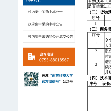
采购预算（
是否接受进
校内集中采购中标公告
（二）货物
序号
1
政府集中采购中标公告
（三）商务
序号
校内集中采购非公开成交公告
交
1
天
2
质
付
进
3
额
并
（四）技术
序号
设备