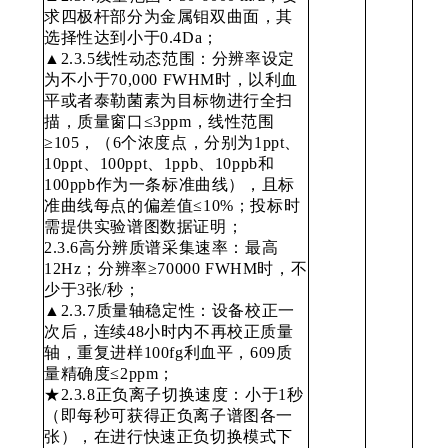
求四极杆部分为金属钼双曲面，其
选择性达到小于0.4Da；
▲2.3.5线性动态范围：分辨率设定
为不小于70,000 FWHM时，以利血
平或者泰勒菌素为目标物进行全扫
描，质量窗口≤3ppm，线性范围
≥105，（6个浓度点，分别为1ppt、
10ppt、100ppt、1ppb、10ppb和
100ppb作为一条标准曲线），且标
准曲线每点的偏差值≤10%；投标时
需提供实验谱图数据证明；
2.3.6高分辨质谱采集速率：最高
12Hz；分辨率≥70000 FWHM时，不
少于3张/秒；
▲2.3.7质量轴稳定性：设备校正一
次后，连续48小时内不再校正质量
轴，重复进样100fg利血平，609质
量精确度≤2ppm；
★2.3.8正负离子切换速度：小于1秒
（即每秒可获得正负离子谱图各一
张），在进行快速正负切换模式下