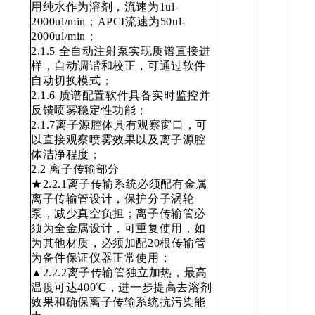
用纯水作为溶剂，流速为1ul-
2000ul/min；APCI流速为50ul-
2000ul/min；
2.1.5 全自动注射泵实现质谱直接进
样，自动调谐和校正，可通过软件
自动切换模式；
2.1.6 质谱配置软件具备实时监控并
反馈喷雾稳定性功能；
2.1.7离子源腔体具有观察窗口，可
以直接观察喷雾效果以及离子源腔
体洁净程度；
2.2 离子传输部分
★2.2.1离子传输系统必须配有金属
离子传输管设计，保护分子涡轮
泵，减少真空负担；离子传输管必
须为全金属设计，可重复使用，如
为其他材质，必须加配20根传输管
为备件保证仪器正常使用；
▲2.2.2离子传输管独立加热，最高
温度可达400℃，进一步提高去溶剂
效果和确保离子传输系统抗污染能