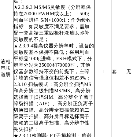
足；
★2.3.9.3 MS/MS灵敏度（分辨率保
持在70000 FWHM或以上）：50fg
利血平进样 S/N>1000:1；作为验收
指标，如灵敏度不满足要求，需加
配一套高端三重四极杆液质以弥补
灵敏度的不足；
▲2.3.9.4提高仪器分辨率时，设备的
灵敏度基本保持不降低；采用利血
平标品100fg进样，ESI+模式下，分
液相-
辨率分别为35000和70000时，其他
杆串联
仪器参数维持不变的前提下，主碎
1
套
无
轨道肼
片峰的信号强度值相差不超过8%；
2.3.10 扫描模式：高分辨全扫描MS
和高分辨二级扫描MS/MS、高分辨
选择离子扫描SIM、高分辨全子离子
碎裂扫描（AIF）、高分辨正负离子
切换扫描、高分辨全扫描依赖的二
级离子扫描、高分辨目标选择离子
依赖的二级离子扫描、高分辨中性
丢失扫描；
★2.3.11检测器: FT无损检测；质谱