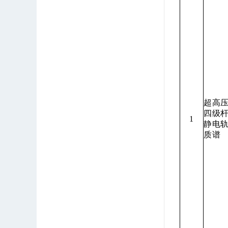
超高压
四级
1
静电
质谱