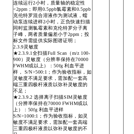
连续运行2小时，质量轴的稳定性
<2ppm；即用0.5ppb氯霉素和0.5ppb
克伦特罗混合溶液作为测试液，蠕
动泵连续进样2小时，正负快速扫描
同时监测氯霉素和克伦特罗分子离
子峰，两者质量偏差小于2ppm；投
标文件需提供实际图谱证明；
2.3.9灵敏度
★2.3.9.1全扫描Full Scan（m/z 100-
900）灵敏度（分辨率保持在70000
FWHM或以上）：50fg 利血平进
样， S/N>500:1；作为验收指标，如
灵敏度不满足要求，需加配一套高
端三重四极杆液质以弥补灵敏度的
不足；
★2.3.9.2 选择离子扫描SIM灵敏度
（分辨率保持在70000 FWHM或以
上）：50fg 利血平进样
S/N>1000:1；作为验收指标，如灵
敏度不满足要求，需加配一套高端
三重四极杆液质以弥补灵敏度的不